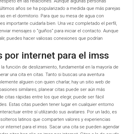
respeto en las relaciones. Aunque algunas personas
 últimos años se ha popularizado a medida que más parejas
as en el dormitorio. Para que su mesa de agua con
 importante cuidarla bien. Una vez completado el perfil,
nviar mensajes o "guiños" para iniciar el contacto. Aunque
alir, puedes hacer valiosas conexiones que podrían
 por internet para el imss
la función de deslizamiento, fundamental en la mayoría de
erar una cita en citas. Tanto si buscas una aventura
lemente alguien con quien charlar, hay un sitio web de
 pasiones similares, planear citas puede ser aún más
 citas rápidas entre los que elegir, puede ser fácil
es. Estas citas pueden tener lugar en cualquier entorno
interactuar entre sí utilizando sus avatares. Por un lado, es
olteros latinos que comparten valores y experiencias
por internet para el imss. Sacar una cita se pueden agendar