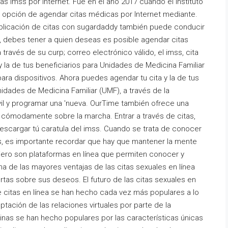
as imss por internet. Fue en el año 2017 cuando el Instituto
a opción de agendar citas médicas por Internet mediante.
a aplicación de citas con sugardaddy también puede conducir
e, debes tener a quien deseas es posible agendar citas
ravés de su curp; correo electrónico válido, el imss, cita
 la de tus beneficiarios para Unidades de Medicina Familiar
para dispositivos. Ahora puedes agendar tu cita y la de tus
nidades de Medicina Familiar (UMF), a través de la
vil y programar una 'nueva. OurTime también ofrece una
s cómodamente sobre la marcha. Entrar a través de citas,
escargar tú caratula del imss. Cuando se trata de conocer
nas, es importante recordar que hay que mantener la mente
ranjero son plataformas en línea que permiten conocer y
 de las mayores ventajas de las citas sexuales en línea
tas sobre sus deseos. El futuro de las citas sexuales en
e citas en línea se han hecho cada vez más populares a lo
ptación de las relaciones virtuales por parte de la
pinas se han hecho populares por las características únicas