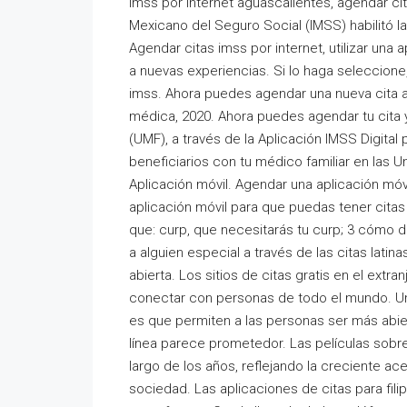
imss por internet aguascalientes, agendar cit
Mexicano del Seguro Social (IMSS) habilitó l
Agendar citas imss por internet, utilizar un
a nuevas experiencias. Si lo haga seleccion
imss. Ahora puedes agendar una nueva cita a t
médica, 2020. Ahora puedes agendar tu cita y
(UMF), a través de la Aplicación IMSS Digital 
beneficiarios con tu médico familiar en las U
Aplicación móvil. Agendar una aplicación mó
aplicación móvil para que puedas tener cita
que: curp, que necesitarás tu curp; 3 cómo d
a alguien especial a través de las citas lati
abierta. Los sitios de citas gratis en el ext
conectar con personas de todo el mundo. Una
es que permiten a las personas ser más abier
línea parece prometedor. Las películas sobr
largo de los años, reflejando la creciente ace
sociedad. Las aplicaciones de citas para fili