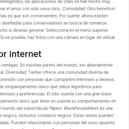
 inteligentes, las aplicaciones de citas se han hecho muy
rar el amor con sólo unos clics. Comodidad: Otro beneficio
itas es que son convenientes. Por suerte, ahora existen
te diseñadas para conservadores en busca de romance.
cho si deseas generar. Selecciona en el menú superior
i es posible, haz fotos con una cámara en lugar de utilizar
r internet
has ventajas. En muchas partes del mundo, ser abiertamente
al. Diversidad: Twitter ofrece una comunidad diversa de
la conexión con personas que comparten intereses y deseos
a de emparejamiento único que utiliza algoritmos para
tereses y preferencias. El sitio cuenta con una gran base
rejamiento único que tiene en cuenta su comportamiento en
el mundo del espectáculo filipino. BlackPeopleMeet es una
os negros, incluidos cristianos negros. Estas visitas pueden
guiadas. Pueden relacionarse con personas del sexo opuesto