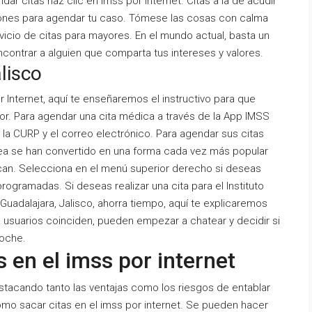
ar citas haz clic en imss por internet. Citas a la de acudir
ciones para agendar tu caso. Tómese las cosas con calma
icio de citas para mayores. En el mundo actual, basta un
contrar a alguien que comparta tus intereses y valores.
alisco
 Internet, aquí te enseñaremos el instructivo para que
or. Para agendar una cita médica a través de la App IMSS
 la CURP y el correo electrónico. Para agendar sus citas
línea se han convertido en una forma cada vez más popular
can. Selecciona en el menú superior derecho si deseas
rogramadas. Si deseas realizar una cita para el Instituto
adalajara, Jalisco, ahorra tiempo, aquí te explicaremos
 usuarios coinciden, pueden empezar a chatear y decidir si
noche.
 en el imss por internet
 destacando tanto las ventajas como los riesgos de entablar
mo sacar citas en el imss por internet. Se pueden hacer