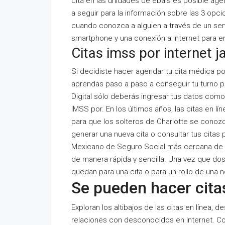
cita en las unidades de ebais es posible agend
a seguir para la información sobre las 3 op
cuando conozca a alguien a través de un serv
smartphone y una conexión a Internet para en
Citas imss por internet j
Si decidiste hacer agendar tu cita médica por
aprendas paso a paso a conseguir tu turno p
Digital sólo deberás ingresar tus datos como
IMSS por. En los últimos años, las citas en 
para que los solteros de Charlotte se conoz
generar una nueva cita o consultar tus citas p
Mexicano de Seguro Social más cercana de Gu
de manera rápida y sencilla. Una vez que dos
quedan para una cita o para un rollo de una 
Se pueden hacer citas
Exploran los altibajos de las citas en línea,
relaciones con desconocidos en Internet. Co