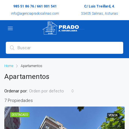
985 51 86 76 / 661 001 541
C/ Luis Treillard, 4.
info@agenciapradosalinas.com
33405 Salinas, Asturias
Home
Apartamentos
Apartamentos
Ordenar por:
Orden por defecto
7 Propiedades
DESTACADO
VENTA