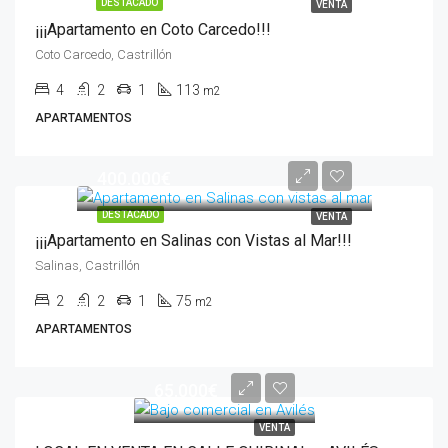
DESTACADO
VENTA
¡¡¡Apartamento en Coto Carcedo!!!
Coto Carcedo, Castrillón
4
2
1
113
m2
APARTAMENTOS
400.000€
DESTACADO
VENTA
¡¡¡Apartamento en Salinas con Vistas al Mar!!!
Salinas, Castrillón
2
2
1
75
m2
APARTAMENTOS
65.000€
VENTA