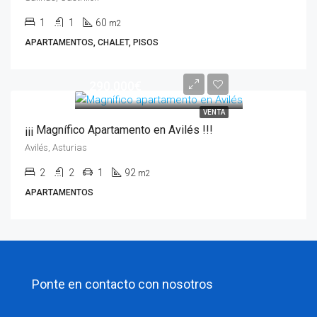
1
1
60
m2
APARTAMENTOS, CHALET, PISOS
290.000€
VENTA
¡¡¡ Magnífico Apartamento en Avilés !!!
Avilés, Asturias
2
2
1
92
m2
APARTAMENTOS
Ponte en contacto con nosotros