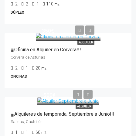
2
2
1
110
m2
DÚPLEX
350€
ALQUILER
¡¡¡Oficina en Alquiler en Corvera!!!
Corvera de Asturias
2
1
20
m2
OFICINAS
500€
ALQUILER
¡¡¡Alquileres de temporada, Septiembre a Junio!!!
Salinas, Castrillón
1
1
60
m2