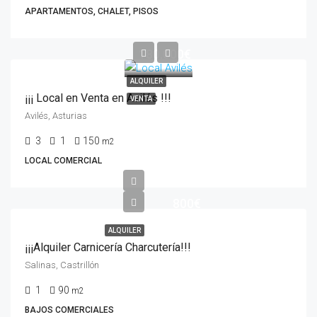
APARTAMENTOS, CHALET, PISOS
180.000€
ALQUILER
¡¡¡ Local en Venta en Avilés !!!
VENTA
Avilés, Asturias
3
1
150
m2
LOCAL COMERCIAL
800€
ALQUILER
¡¡¡Alquiler Carnicería Charcutería!!!
Salinas, Castrillón
1
90
m2
BAJOS COMERCIALES