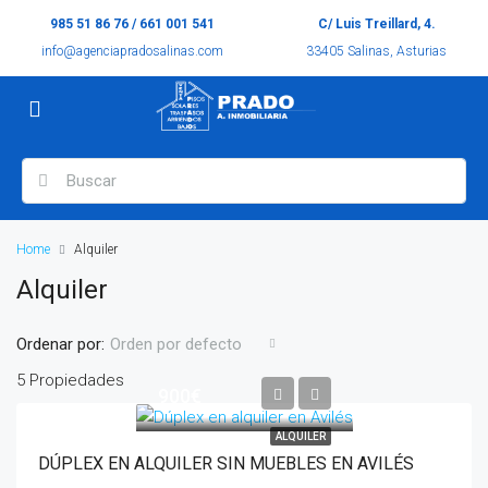
985 51 86 76 / 661 001 541
C/ Luis Treillard, 4.
info@agenciapradosalinas.com
33405 Salinas, Asturias
Home
Alquiler
Alquiler
Ordenar por:
Orden por defecto
5 Propiedades
900€
ALQUILER
DÚPLEX EN ALQUILER SIN MUEBLES EN AVILÉS