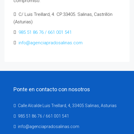
compromiso.
C/ Luis Treillard, 4. CP:33405. Salinas, Castrillón
(Asturias)
985 51 86 76 / 661 001 541
info@agenciapradosalinas.com
Ponte en contacto con nosotros
Calle Alcalde Luis Treillard, 4, 33405 Salinas, Asturias
985 51 86 76 / 661 001 541
info@agenciapradosalinas.com