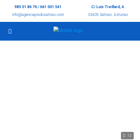
985 51 86 76 / 661 001 541
C/ Luis Treillard, 4.
info@agenciapradosalinas.com
33405 Salinas, Asturias
12