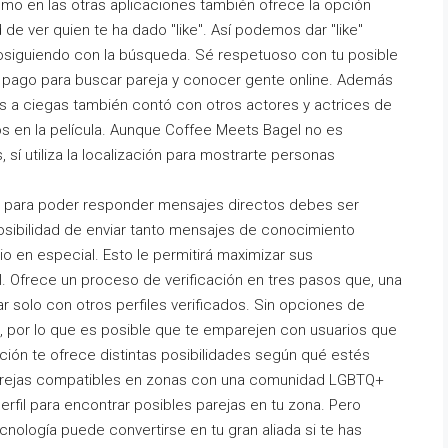
omo en las otras aplicaciones también ofrece la opción
e ver quien te ha dado "like". Así podemos dar "like"
prosiguiendo con la búsqueda. Sé respetuoso con tu posible
de pago para buscar pareja y conocer gente online. Además
as a ciegas también contó con otros actores y actrices de
os en la película. Aunque Coffee Meets Bagel no es
 sí utiliza la localización para mostrarte personas
ue para poder responder mensajes directos debes ser
 posibilidad de enviar tanto mensajes de conocimiento
o en especial. Esto le permitirá maximizar sus
l. Ofrece un proceso de verificación en tres pasos que, una
ar solo con otros perfiles verificados. Sin opciones de
do, por lo que es posible que te emparejen con usuarios que
ación te ofrece distintas posibilidades según qué estés
 parejas compatibles en zonas con una comunidad LGBTQ+
 perfil para encontrar posibles parejas en tu zona. Pero
cnología puede convertirse en tu gran aliada si te has