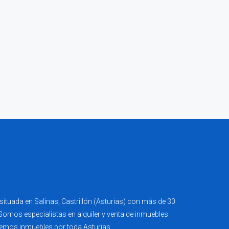
ituada en Salinas, Castrillón (Asturias) con más de 30
 Somos especialistas en alquiler y venta de inmuebles
emos inmuebles por toda Asturias.