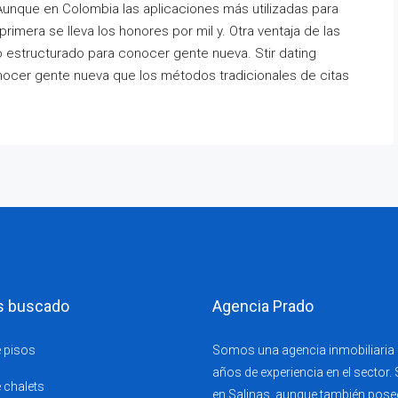
Aunque en Colombia las aplicaciones más utilizadas para
rimera se lleva los honores por mil y. Otra ventaja de las
o estructurado para conocer gente nueva. Stir dating
ocer gente nueva que los métodos tradicionales de citas
s buscado
Agencia Prado
 pisos
Somos una agencia inmobiliaria s
años de experiencia en el sector.
 chalets
en Salinas, aunque también pose