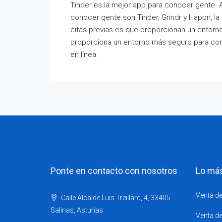
Tinder es la mejor app para conocer gente. 
conocer gente son Tinder, Grindr y Happn, la p
citas previas es que proporcionan un entorn
proporciona un entorno más seguro para con
en línea.
Ponte en contacto con nosotros
Lo má
Venta de
Calle Alcalde Luis Treillard, 4, 33405
Salinas, Asturias
Venta de