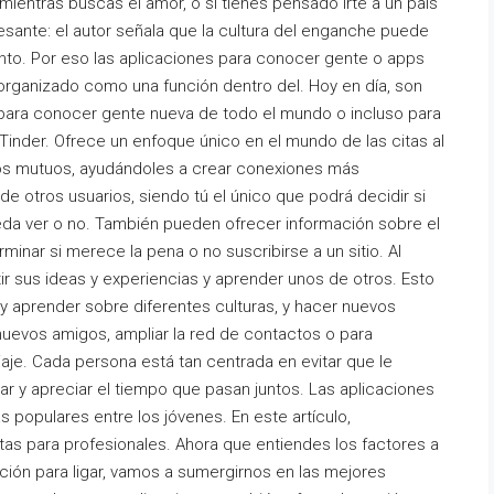
mientras buscas el amor, o si tienes pensado irte a un país
esante: el autor señala que la cultura del enganche puede
nto. Por eso las aplicaciones para conocer gente o apps
organizado como una función dentro del. Hoy en día, son
no para conocer gente nueva de todo el mundo o incluso para
 Tinder. Ofrece un enfoque único en el mundo de las citas al
dos mutuos, ayudándoles a crear conexiones más
 de otros usuarios, siendo tú el único que podrá decidir si
ueda ver o no. También pueden ofrecer información sobre el
minar si merece la pena o no suscribirse a un sitio. Al
r sus ideas y experiencias y aprender unos de otros. Esto
 y aprender sobre diferentes culturas, y hacer nuevos
uevos amigos, ampliar la red de contactos o para
aje. Cada persona está tan centrada en evitar que le
ar y apreciar el tiempo que pasan juntos. Las aplicaciones
populares entre los jóvenes. En este artículo,
tas para profesionales. Ahora que entiendes los factores a
ación para ligar, vamos a sumergirnos en las mejores