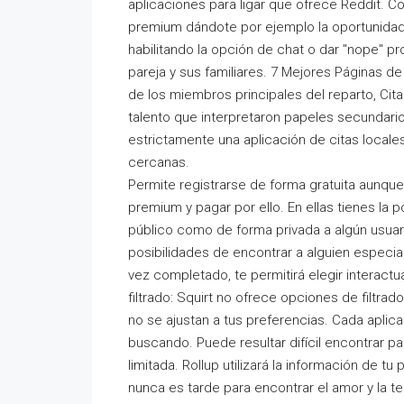
aplicaciones para ligar que ofrece Reddit. C
premium dándote por ejemplo la oportunidad d
habilitando la opción de chat o dar "nope" 
pareja y sus familiares. 7 Mejores Páginas 
de los miembros principales del reparto, Cit
talento que interpretaron papeles secundari
estrictamente una aplicación de citas locales,
cercanas.
Permite registrarse de forma gratuita aunq
premium y pagar por ello. En ellas tienes la
público como de forma privada a algún usuari
posibilidades de encontrar a alguien especia
vez completado, te permitirá elegir interactu
filtrado: Squirt no ofrece opciones de filtra
no se ajustan a tus preferencias. Cada aplic
buscando. Puede resultar difícil encontrar
limitada. Rollup utilizará la información de tu
nunca es tarde para encontrar el amor y la te