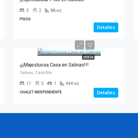
3
2
88
m2
PISOS
Detalles
1.600.000€
VENTA
¡¡¡Majestuosa Casa en Salinas!!!
Salinas, Castrillón
11
5
1
444
m2
CHALET INDEPENDIENTE
Detalles