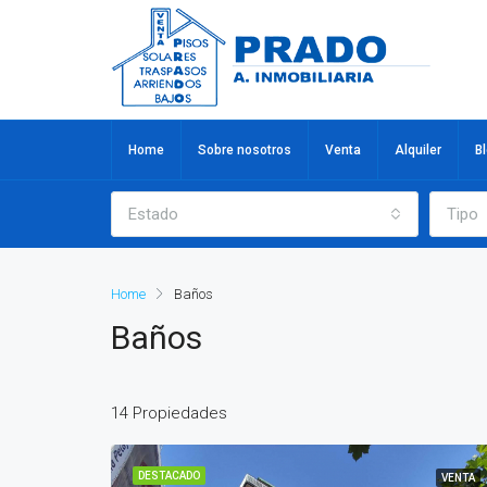
Home
Sobre nosotros
Venta
Alquiler
B
Estado
Tipo
Home
Baños
Baños
14 Propiedades
DESTACADO
VENTA