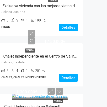
¡Exclusiva vivienda con las mejores vistas de Salinas!
Salinas, Asturias
5
3
1
190
m2
PISOS
Detalles
1.150.000€
VENTA
¡¡Chalet Independiente en el Centro de Salinas!!
Salinas, Castrillón
5
4
1
201
m2
CHALET, CHALET INDEPENDIENTE
Detalles
1.300.000€
VENTA
¡¡¡Chalet Independiente en Salinas!!!