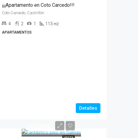
¡¡¡Apartamento en Coto Carcedo!!!
Coto Carcedo, Castrillón
4
2
1
113
m2
APARTAMENTOS
Detalles
650.000€
VENTA