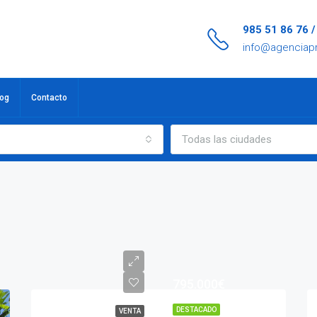
985 51 86 76 
info@agenciap
log
Contacto
Todas las ciudades
795.000€
DESTACADO
VENTA