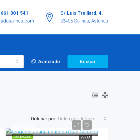
/ 661 001 541
C/ Luis Treillard, 4.
radosalinas.com
33405 Salinas, Asturias
Avanzado
Buscar
Ordenar por:
Orden por defecto
185.000€
DESTACADO
VENTA