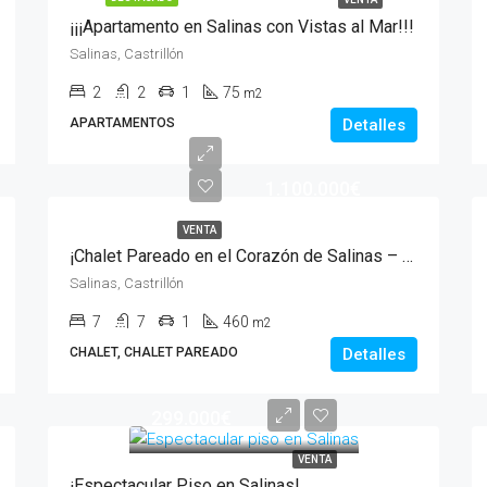
¡¡¡Apartamento en Salinas con Vistas al Mar!!!
Salinas, Castrillón
2
2
1
75
m2
APARTAMENTOS
Detalles
1.100.000€
VENTA
¡Chalet Pareado en el Corazón de Salinas – 460 m² Construidos sobre Parcela de 1.000 m²!
Salinas, Castrillón
7
7
1
460
m2
CHALET, CHALET PAREADO
Detalles
299.000€
VENTA
¡Espectacular Piso en Salinas!