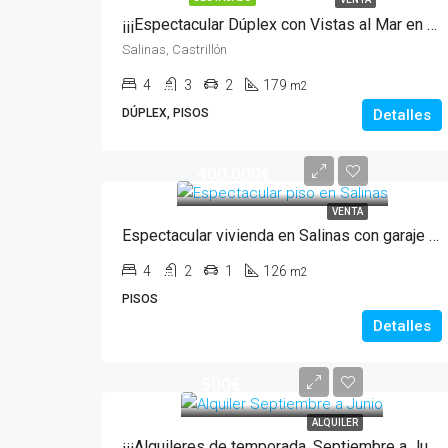
¡¡¡Espectacular Dúplex con Vistas al Mar en Salinas!!!
Salinas, Castrillón
4
3
2
179
m2
DÚPLEX, PISOS
Detalles
400.000€
VENTA
Espectacular vivienda en Salinas con garaje y sol todo el día
4
2
1
126
m2
PISOS
Detalles
500€
ALQUILER
¡¡¡Alquileres de temporada, Septiembre a Junio!!!