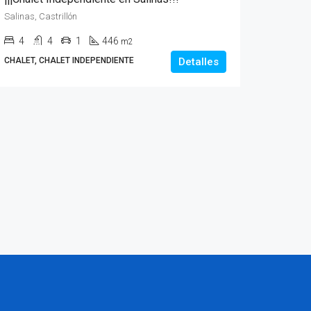
Salinas, Castrillón
4
4
1
446
m2
CHALET, CHALET INDEPENDIENTE
Detalles