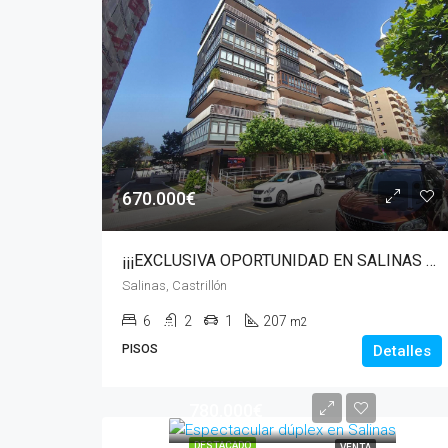
670.000€
¡¡¡EXCLUSIVA OPORTUNIDAD EN SALINAS – 205 m² EN PLENA CALLE PRINCIPAL!!!
Salinas, Castrillón
6
2
1
207
m2
PISOS
Detalles
780.000€
DESTACADO
VENTA