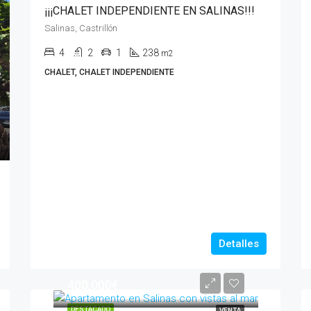
¡¡¡CHALET INDEPENDIENTE EN SALINAS!!!
Salinas, Castrillón
4
2
1
238
m2
CHALET, CHALET INDEPENDIENTE
Detalles
400.000€
DESTACADO
VENTA