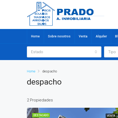
Home
Sobre nosotros
Venta
Alquiler
B
Estado
Tipo
Home
despacho
despacho
2 Propiedades
DESTACADO
VENTA