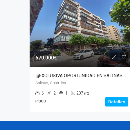
670.000€
¡¡¡EXCLUSIVA OPORTUNIDAD EN SALINAS – 205 m² EN PLENA CALLE PRINCIPAL!!!
Salinas, Castrillón
6
2
1
207
m2
PISOS
Detalles