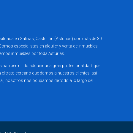
ituada en Salinas, Castrillón (Asturias) con más de 30
 Somos especialistas en alquiler y venta de inmuebles
emos inmuebles por toda Asturias.
 han permitido adquirir una gran profesionalidad, que
 el trato cercano que damos a nuestros clientes, así
cual, nosotros nos ocupamos de todo a lo largo del