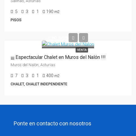
Salinas, Asturias
5
3
1
190
m2
PISOS
830.000€
VENTA
¡¡¡ Espectacular Chalet en Muros del Nalón !!!
Muros del Nalón, Asturias
7
3
1
400
m2
CHALET, CHALET INDEPENDIENTE
Ponte en contacto con nosotros