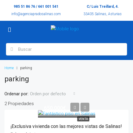
985 51 86 76 / 661 001 541
C/ Luis Treillard, 4.
info@agenciapradosalinas.com
33405 Salinas, Asturias
Home
parking
parking
Ordenar por:
Orden por defecto
2 Propiedades
650.000€
VENTA
¡Exclusiva vivienda con las mejores vistas de Salinas!