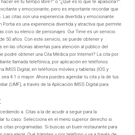
hacer en tu tiempo libre?" o "¿Qué es lo que te apasiona?".
 excitante y emocionante, pero es importante recordar que
s. Las citas son una experiencia divertida y emocionante
Portia es una experiencia divertida y atractiva que permite
ivas con su elenco de personajes. Our Time es un servicio
s de 50 años. Con este servicio, se puede obtener y
s en las oficinas abiertas para atención al público del
que podré obtener una Cita Médica por Internet? La cita por
iante llamada telefónica, por aplicación en teléfonos
rma IMSS Digital, en teléfonos móviles y tabletas (IOS y
 sea 4.1 o mayor. Ahora puedes agendar tu cita y la de tus
iar (UMF), a través de la Aplicación IMSS Digital para
t
diendo a. Citas a la de acudir a seguir para la
ar tu caso. Selecciona en el menú superior derecho si
us citas programadas. Si buscas un buen restaurante para
s para elegir. Qué trámites y por teléfono y va a través de