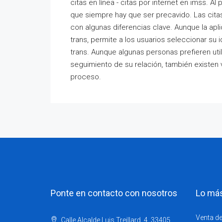
citas en línea - citas por internet en imss. Al
que siempre hay que ser precavido. Las citas 
con algunas diferencias clave. Aunque la ap
trans, permite a los usuarios seleccionar su 
trans. Aunque algunas personas prefieren util
seguimiento de su relación, también existen v
proceso.
Ponte en contacto con nosotros
Lo má
Venta de
Calle Alcalde Luis Treillard, 4, 33405