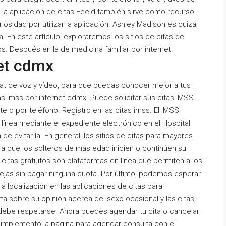
e la aplicación de citas Feeld también sirve como recurso
iosidad por utilizar la aplicación. Ashley Madison es quizá
. En este artículo, exploraremos los sitios de citas del
. Después en la de medicina familiar por internet.
net cdmx
t de voz y vídeo, para que puedas conocer mejor a tus
s imss por internet cdmx. Puede solicitar sus citas IMSS
e o por teléfono. Registro en las citas imss. El IMSS
 línea mediante el expediente electrónico en el Hospital
de evitar la. En general, los sitios de citas para mayores
 que los solteros de más edad inicien o continúen su
itas gratuitos son plataformas en línea que permiten a los
arejas sin pagar ninguna cuota. Por último, podemos esperar
 localización en las aplicaciones de citas para
 sobre su opinión acerca del sexo ocasional y las citas,
 debe respetarse. Ahora puedes agendar tu cita o cancelar
S implementó la página para agendar consulta con el