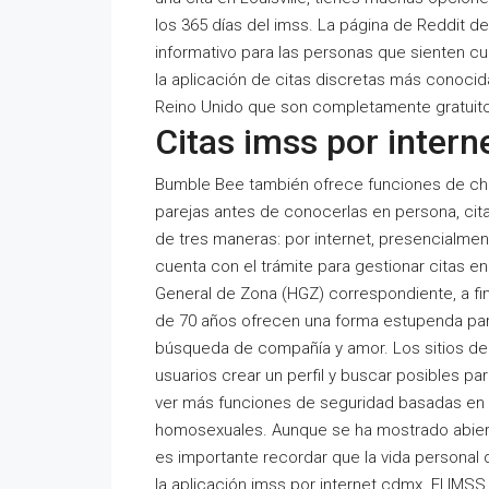
los 365 días del imss. La página de Reddit d
informativo para las personas que sienten cur
la aplicación de citas discretas más conocida
Reino Unido que son completamente gratuitos
Citas imss por inter
Bumble Bee también ofrece funciones de cha
parejas antes de conocerlas en persona, cita
de tres maneras: por internet, presencialment
cuenta con el trámite para gestionar citas en
General de Zona (HGZ) correspondiente, a fin 
de 70 años ofrecen una forma estupenda para
búsqueda de compañía y amor. Los sitios de c
usuarios crear un perfil y buscar posibles p
ver más funciones de seguridad basadas en la
homosexuales. Aunque se ha mostrado abierta
es importante recordar que la vida personal
la aplicación imss por internet cdmx. El IMS