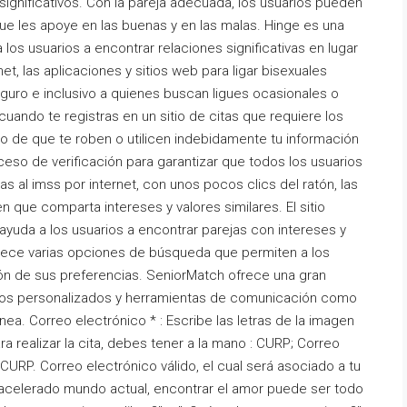
ignificativos. Con la pareja adecuada, los usuarios pueden
e les apoye en las buenas y en las malas. Hinge es una
 los usuarios a encontrar relaciones significativas en lugar
net, las aplicaciones y sitios web para ligar bisexuales
uro e inclusivo a quienes buscan ligues ocasionales o
- cuando te registras en un sitio de citas que requiere los
sgo de que te roben o utilicen indebidamente tu información
oceso de verificación para garantizar que todos los usuarios
tas al imss por internet, con unos pocos clics del ratón, las
que comparta intereses y valores similares. El sitio
yuda a los usuarios a encontrar parejas con intereses y
frece varias opciones de búsqueda que permiten a los
ión de sus preferencias. SeniorMatch ofrece una gran
os personalizados y herramientas de comunicación como
nea. Correo electrónico * : Escribe las letras de la imagen
a realizar la cita, debes tener a la mano : CURP; Correo
 CURP. Correo electrónico válido, el cual será asociado a tu
 acelerado mundo actual, encontrar el amor puede ser todo