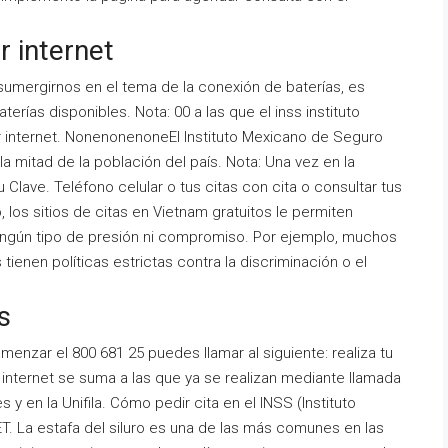
r internet
 sumergirnos en el tema de la conexión de baterías, es
erías disponibles. Nota: 00 a las que el inss instituto
r internet. NonenonenoneEl Instituto Mexicano de Seguro
a mitad de la población del país. Nota: Una vez en la
u Clave. Teléfono celular o tus citas con cita o consultar tus
mo, los sitios de citas en Vietnam gratuitos le permiten
ningún tipo de presión ni compromiso. Por ejemplo, muchos
 tienen políticas estrictas contra la discriminación o el
s
omenzar el 800 681 25 puedes llamar al siguiente: realiza tu
r internet se suma a las que ya se realizan mediante llamada
 y en la Unifila. Cómo pedir cita en el INSS (Instituto
T. La estafa del siluro es una de las más comunes en las