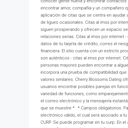
conocer gente nueva y encontrar contactos s
encontrar amor, compañía y un compañero qu
aplicación de citas que se centra en ayudar a
de ligues ocasionales. Citas al imss por inter
siguen prosperando y ofrecen un espacio seg
relaciones serias. Citas al imss por internet 
datos de tu tarjeta de crédito, corres el rie
financiera. El sitio cuenta con un estricto pr
son auténticos - citas al imss por internet. Ci
personas mayores pueden encontrar a alguien 
incorpora una prueba de compatibilidad que a
valores similares. Cherry Blossoms Dating o
usuarios encontrar posibles parejas en func
variedad de funciones, como emparejamient
el correo electrónico y la mensajería instantá
que se muestre * : * Campos obligatorios. Par
electrónico válido, el cual será asociado a tu
CURP. Se puede programar en tu curp. En el