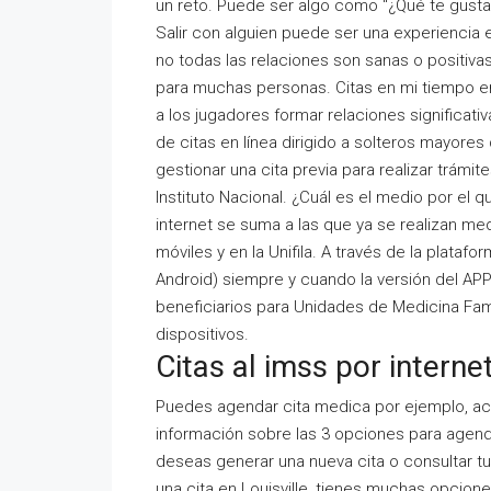
un reto. Puede ser algo como "¿Qué te gusta 
Salir con alguien puede ser una experiencia
no todas las relaciones son sanas o positiva
para muchas personas. Citas en mi tiempo en 
a los jugadores formar relaciones significat
de citas en línea dirigido a solteros mayore
gestionar una cita previa para realizar trámite
Instituto Nacional. ¿Cuál es el medio por el 
internet se suma a las que ya se realizan med
móviles y en la Unifila. A través de la platafo
Android) siempre y cuando la versión del APP
beneficiarios para Unidades de Medicina Famil
dispositivos.
Citas al imss por interne
Puedes agendar cita medica por ejemplo, acce
información sobre las 3 opciones para agend
deseas generar una nueva cita o consultar t
una cita en Louisville, tienes muchas opcione