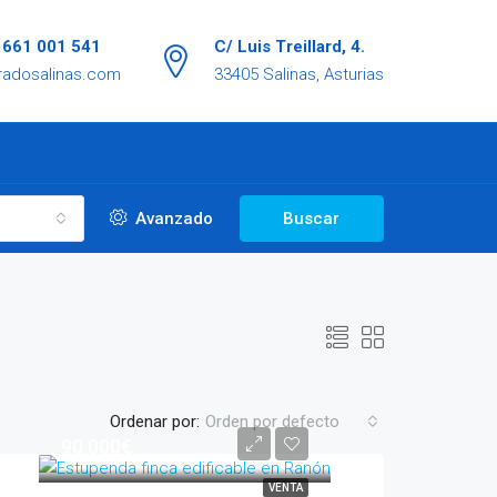
/ 661 001 541
C/ Luis Treillard, 4.
radosalinas.com
33405 Salinas, Asturias
Avanzado
Buscar
Ordenar por:
Orden por defecto
90.000€
VENTA