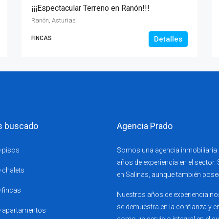
¡¡¡Espectacular Terreno en Ranón!!!
Ranón, Asturias
FINCAS
Detalles
s buscado
Agencia Prado
 pisos
Somos una agencia inmobiliaria s
años de experiencia en el sector.
 chalets
en Salinas, aunque también pose
 fincas
Nuestros años de experiencia nos
se demuestra en la confianza y en
e apartamentos
como un servicio integral en el 