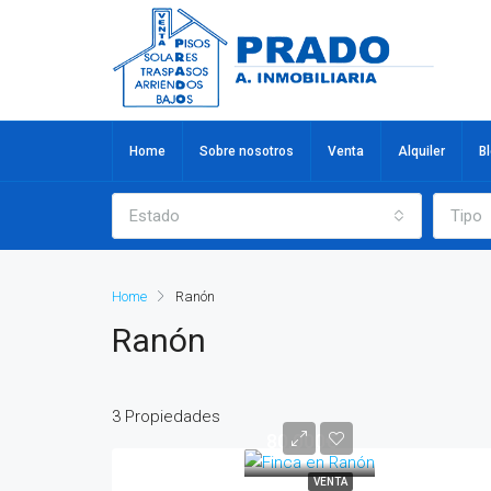
Home
Sobre nosotros
Venta
Alquiler
B
Estado
Tipo
Home
Ranón
Ranón
3 Propiedades
80.000€
VENTA