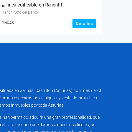
¡¡¡Finca edificable en Ranón!!!
Ranón, Soto del Barco
FINCAS
Detalles
ituada en Salinas, Castrillón (Asturias) con más de 30
 Somos especialistas en alquiler y venta de inmuebles
emos inmuebles por toda Asturias.
 han permitido adquirir una gran profesionalidad, que
 el trato cercano que damos a nuestros clientes, así
cual, nosotros nos ocupamos de todo a lo largo del