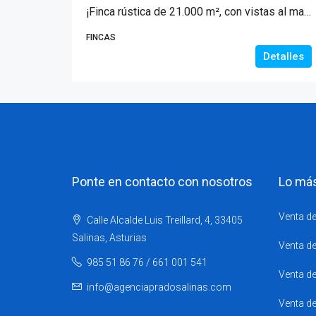
¡Finca rústica de 21.000 m², con vistas al mar, junto al litoral asturiano!
FINCAS
Detalles
Ponte en contacto con nosotros
Lo má
Venta de
Calle Alcalde Luis Treillard, 4, 33405
Salinas, Asturias
Venta de
985 51 86 76 / 661 001 541
Venta de
info@agenciapradosalinas.com
Venta d