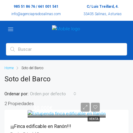
985 51 86 76 / 661 001 541
C/ Luis Treillard, 4.
info@agenciapradosalinas.com
33405 Salinas, Asturias
Home
Soto del Barco
Soto del Barco
Ordenar por:
Orden por defecto
2 Propiedades
90.000€
VENTA
¡¡¡Finca edificable en Ranón!!!