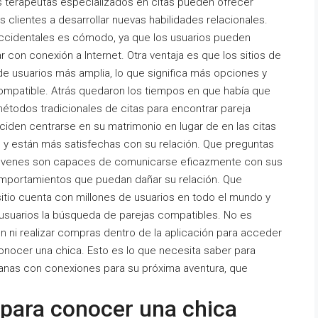
s terapeutas especializados en citas pueden ofrecer
s clientes a desarrollar nuevas habilidades relacionales.
s Occidentales es cómodo, ya que los usuarios pueden
 con conexión a Internet. Otra ventaja es que los sitios de
de usuarios más amplia, lo que significa más opciones y
ompatible. Atrás quedaron los tiempos en que había que
métodos tradicionales de citas para encontrar pareja
iden centrarse en su matrimonio en lugar de en las citas
 y están más satisfechas con su relación. Que preguntas
 jóvenes son capaces de comunicarse eficazmente con sus
mportamientos que puedan dañar su relación. Que
itio cuenta con millones de usuarios en todo el mundo y
s usuarios la búsqueda de parejas compatibles. No es
n ni realizar compras dentro de la aplicación para acceder
onocer una chica. Esto es lo que necesita saber para
anas con conexiones para su próxima aventura, que
para conocer una chica