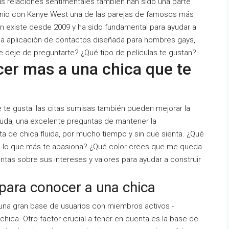
s relaciones sentimentales también han sido una parte
onio con Kanye West una de las parejas de famosos más
ón existe desde 2009 y ha sido fundamental para ayudar a
una aplicación de contactos diseñada para hombres gays,
e deje de preguntarte? ¿Qué tipo de películas te gustan?
er mas a una chica que te
te gusta: las citas sumisas también pueden mejorar la
 duda, una excelente preguntas de mantener la
 de chica fluida, por mucho tiempo y sin que sienta. ¿Qué
s lo que más te apasiona? ¿Qué color crees que me queda
ntas sobre sus intereses y valores para ayudar a construir
para conocer a una chica
una gran base de usuarios con miembros activos -
ica. Otro factor crucial a tener en cuenta es la base de