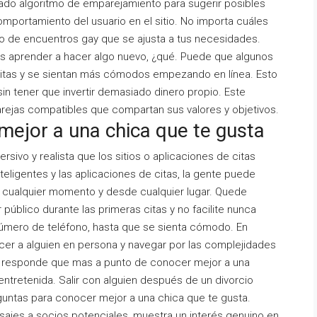
vanzado algoritmo de emparejamiento para sugerir posibles
omportamiento del usuario en el sitio. No importa cuáles
io de encuentros gay que se ajusta a tus necesidades.
as aprender a hacer algo nuevo, ¿qué. Puede que algunos
 citas y se sientan más cómodos empezando en línea. Esto
 sin tener que invertir demasiado dinero propio. Este
arejas compatibles que compartan sus valores y objetivos.
mejor a una chica que te gusta
sivo y realista que los sitios o aplicaciones de citas
nteligentes y las aplicaciones de citas, la gente puede
n cualquier momento y desde cualquier lugar. Quede
público durante las primeras citas y no facilite nunca
número de teléfono, hasta que se sienta cómodo. En
ocer a alguien en persona y navegar por las complejidades
 Si responde que mas a punto de conocer mejor a una
ntretenida. Salir con alguien después de un divorcio
reguntas para conocer mejor a una chica que te gusta.
ajes a socios potenciales, muestra un interés genuino en