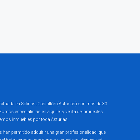
ituada en Salinas, Castrillón (Asturias) con más de 30
 Somos especialistas en alquiler y venta de inmuebles
emos inmuebles por toda Asturias.
 han permitido adquirir una gran profesionalidad, que