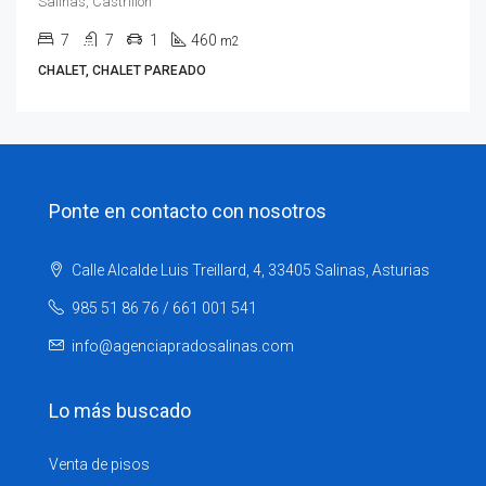
Salinas, Castrillón
7
7
1
460
m2
CHALET, CHALET PAREADO
Ponte en contacto con nosotros
Calle Alcalde Luis Treillard, 4, 33405 Salinas, Asturias
985 51 86 76 / 661 001 541
info@agenciapradosalinas.com
Lo más buscado
Venta de pisos