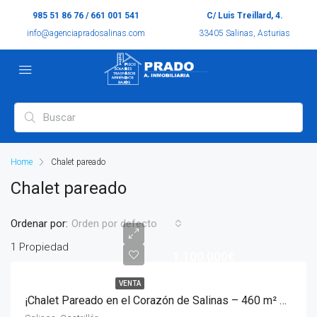
985 51 86 76 / 661 001 541
C/ Luis Treillard, 4.
info@agenciapradosalinas.com
33405 Salinas, Asturias
Home
Chalet pareado
Chalet pareado
Ordenar por:
Orden por defecto
1 Propiedad
1.100.000€
VENTA
¡Chalet Pareado en el Corazón de Salinas – 460 m² Construidos sobre Parcela de 1.000 m²!