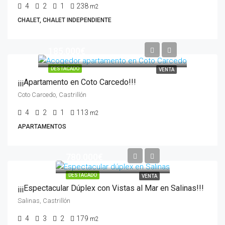
4
2
1
238
m2
CHALET, CHALET INDEPENDIENTE
185.000€
DESTACADO
VENTA
¡¡¡Apartamento en Coto Carcedo!!!
Coto Carcedo, Castrillón
4
2
1
113
m2
APARTAMENTOS
780.000€
DESTACADO
VENTA
¡¡¡Espectacular Dúplex con Vistas al Mar en Salinas!!!
Salinas, Castrillón
4
3
2
179
m2