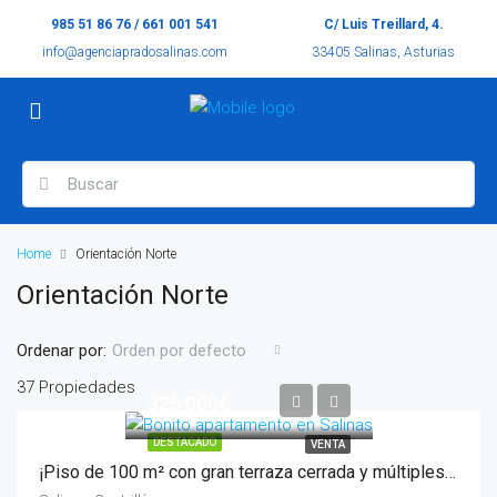
985 51 86 76 / 661 001 541
C/ Luis Treillard, 4.
info@agenciapradosalinas.com
33405 Salinas, Asturias
Home
Orientación Norte
Orientación Norte
Ordenar por:
Orden por defecto
37 Propiedades
325.000€
DESTACADO
VENTA
¡Piso de 100 m² con gran terraza cerrada y múltiples posibilidades!