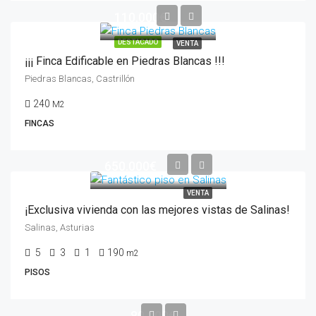
110.000€
DESTACADO
VENTA
¡¡¡ Finca Edificable en Piedras Blancas !!!
Piedras Blancas, Castrillón
240
M2
FINCAS
650.000€
VENTA
¡Exclusiva vivienda con las mejores vistas de Salinas!
Salinas, Asturias
5
3
1
190
m2
PISOS
80.000€