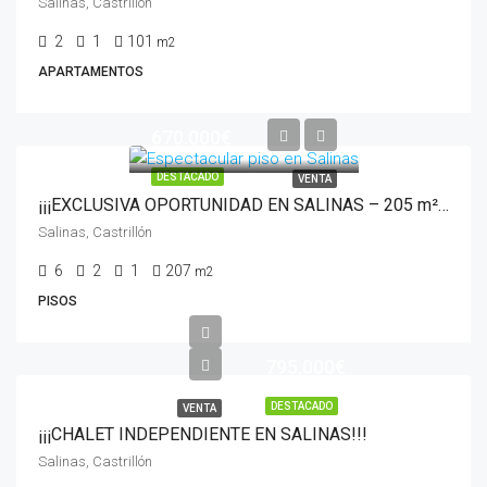
Salinas, Castrillón
2
1
101
m2
APARTAMENTOS
670.000€
DESTACADO
VENTA
¡¡¡EXCLUSIVA OPORTUNIDAD EN SALINAS – 205 m² EN PLENA CALLE PRINCIPAL!!!
Salinas, Castrillón
6
2
1
207
m2
PISOS
795.000€
DESTACADO
VENTA
¡¡¡CHALET INDEPENDIENTE EN SALINAS!!!
Salinas, Castrillón