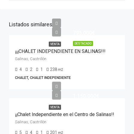
Listados similares
795.000€
DESTACADO
VENTA
¡¡¡CHALET INDEPENDIENTE EN SALINAS!!!
Salinas, Castrillón
4
2
1
238
m2
CHALET, CHALET INDEPENDIENTE
1.150.000€
VENTA
¡¡Chalet Independiente en el Centro de Salinas!!
Salinas, Castrillón
5
4
1
201
m2